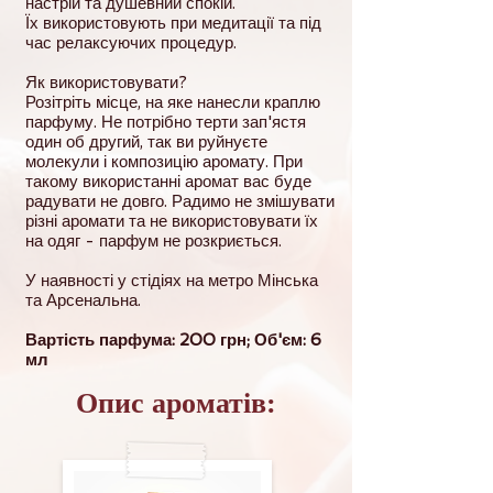
настрій та душевний спокій.
Їх використовують при медитації та під
час релаксуючих процедур.
Як використовувати?
Розітріть місце, на яке нанесли краплю
парфуму. Не потрібно терти зап'ястя
один об другий, так ви руйнуєте
молекули і композицію аромату. При
такому використанні аромат вас буде
радувати не довго. Радимо не змішувати
різні аромати та не використовувати їх
на одяг - парфум не розкриється.
У наявності у стідіях на метро Мінська
та Арсенальна.
Вартість парфума: 200 грн; Об'єм: 6
мл
Опис ароматів: