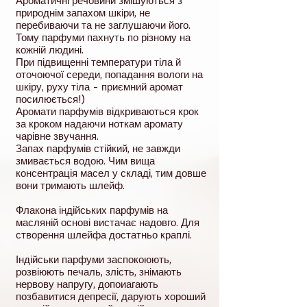
Ароматичні речовини змішуються з
природнім запахом шкіри, не
перебиваючи та не заглушаючи його.
Тому парфуми пахнуть по різному на
кожній людині.
При підвищенні температури тіла й
оточоючої середи, попадання вологи на
шкіру, руху тіла - приємний аромат
посилюється!)
Аромати парфумів відкриваються крок
за кроком надаючи ноткам аромату
чарівне звучання.
Запах парфумів стійкий, не завжди
змивається водою. Чим вища
консентрація масел у складі, тим довше
вони тримають шлейф.
Флакона індійських парфумів на
масляній основі вистачає надовго. Для
створення шлейфа достатньо краплі.
Індійськи парфуми заспокоюють,
розвіюють печаль, злість, знімають
нервову напругу, допоиагають
позбавитися депресії, дарують хороший