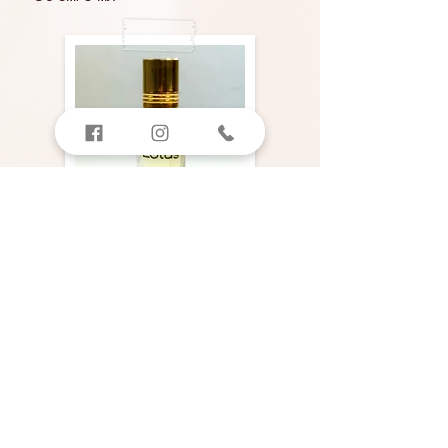
Lotus
Екзотичний аромат, який не з чим не
зплутати.
Він сильний, солодкий, з легко.
терпкістю.
Легкий, гарно розлаблює та бадьорить
свідомість.
Тонкий та безкінечно глубокий.