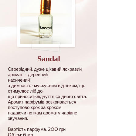
Sandal
Своєрідний, дуже цікавий яскравий
аромат - деревний,
насичений,
з димчасто-мускусним відтінком, що
стимулює лібідо,
що приноситьвідчуття східного свята.
Аромат парфумів розкривається
поступово крок за кроком
надаючи ноткам аромату чарівне
звучання.
Вартість парфума: 200 грн
Об'єм: 6 мл