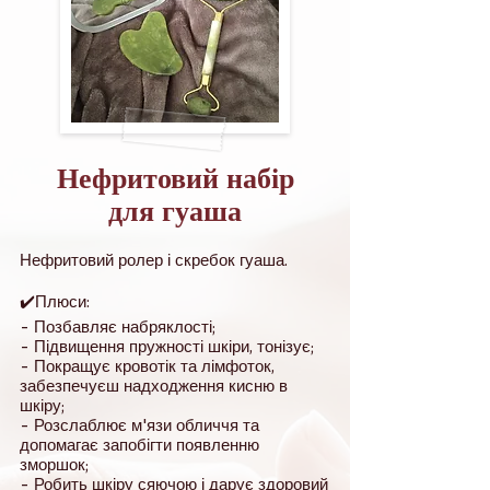
Нефритовий набір
для гуаша
Нефритовий ролер і скребок гуаша.
✔️Плюси:
- Позбавляє набряклості;
- Підвищення пружності шкіри, тонізує;
- Покращує кровотік та лімфоток,
забезпечуєш надходження кисню в
шкіру;
- Розслаблює м'язи обличчя та
допомагає запобігти появленню
зморшок;
- Робить шкіру сяючою і дарує здоровий