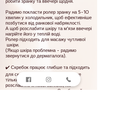
робити зранку та ввечері щодня.
Радимо покласти ролер зранку на 5-10
хвилин у холодильник, щоб ефективніше
позбутися від ранкової набряклості.
А щоб розслабити шкіру та м'язи ввечері
нагрійте його у теплій воді.
Ролер підходить для масажу чутливої
шкіри.
(Якщо шкіра проблемна - радимо
звернутися до дерматалога).
⠀
✔️ Скребок працює глибше та підходить
для складних технік. Він впливає не
тільки на верхні шари шкіри, але і
розслабляє м'язові затиски, які
призводять до зморшок. Скребковий
масаж прискорює регенерацію, зміцнює
м'язовий каркас, покращує циркуляцію
крові та лімфи. Дотримуючись техніки
можна скульптурувати овал обличчя та
помітно підтягнути шкіру.
Скребок також можна охололджувати та
нагрівати для кращого ефекту.
Важливо! Масаж зі скребком необхідно