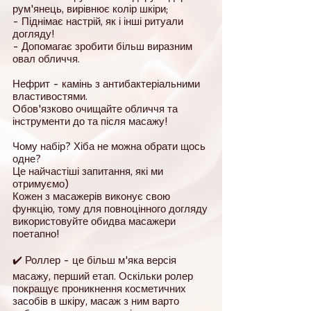
рум'янець, вирівнює колір шкіри;
- Піднімає настрій, як і інші ритуали
догляду!⠀
- Допомагає зробити більш виразним
овал обличчя.
Нефрит - камінь з антибактеріальними
властивостями.
Обов'язково очищайте обличчя та
інструменти до та після масажу!
Чому набір? Хіба не можна обрати щось
одне?
Це найчастіші запитання, які ми
отримуємо)
Кожен з масажерів виконує свою
функцію, тому для повноцінного догляду
використовуйте обидва масажери
поетапно!
⠀
✔️ Роллер - це більш м'яка версія
масажу, перший етап. Оскільки ролер
покращує проникнення косметичних
засобів в шкіру, масаж з ним варто