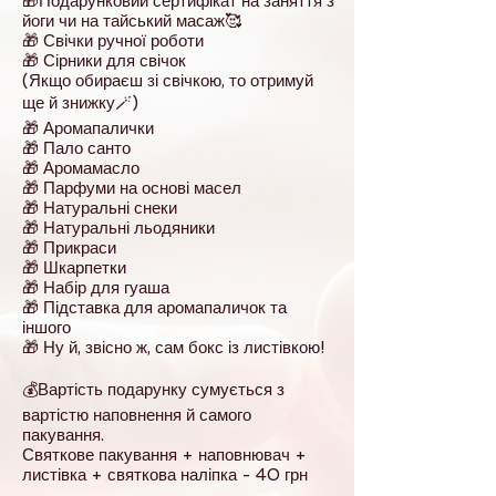
🎁Подарунковий сертифікат на заняття з
йоги чи на тайський масаж🥰
🎁 Свічки ручної роботи
🎁 Сірники для свічок
(Якщо обираєш зі свічкою, то отримуй
ще й знижку🪄)
🎁 Аромапалички
🎁 Пало санто
🎁 Аромамасло
🎁 Парфуми на основі масел
🎁 Натуральні снеки
🎁 Натуральні льодяники
🎁 Прикраси
🎁 Шкарпетки
🎁 Набір для гуаша
🎁 Підставка для аромапаличок та
іншого
🎁 Ну й, звісно ж, сам бокс із листівкою!
💰Вартість подарунку сумується з
вартістю наповнення й самого
пакування.
Святкове пакування + наповнювач +
листівка + святкова наліпка - 40 грн