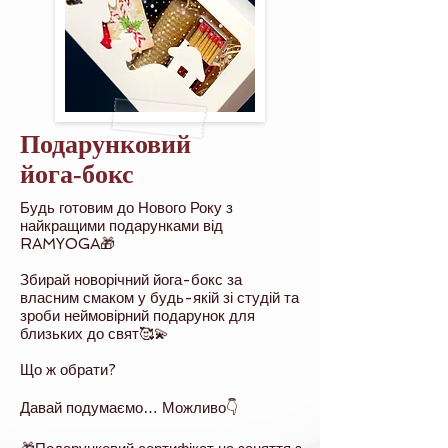
Подарунковий
йога-бокс
Будь готовим до Нового Року з
найкращими подарунками від
RAMYOGA🎁
Збирай новорічний йога-бокс за
власним смаком у будь-якій зі студій та
зроби неймовірний подарунок для
близьких до свят🥰💫
Що ж обрати?
Давай подумаємо… Можливо👇