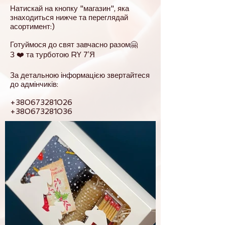
Натискай на кнопку "магазин", яка
знаходиться нижче та переглядай
асортимент:)
Готуймося до свят завчасно разом🤗
З ❤️ та турботою RY 7’Я
За детальною інформацією звертайтеся
до адмінчиків:
+380673281026
+380673281036