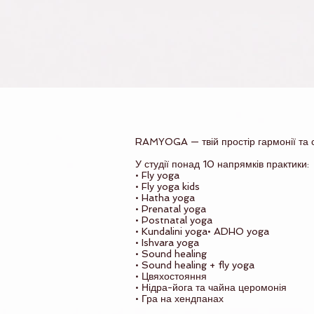
RAMYOGA — твій простір гармонії та с
У студії понад 10 напрямків практики:
• Fly yoga
• Fly yoga kids
• Hatha yoga
• Prenatal yoga
• Postnatal yoga
• Kundalini yoga
• ADHO yoga
• Ishvara yoga
• Sound healing
• Sound healing + fly yoga
• Цвяхостояння
• Нідра-йога та чайна церомонія
• Гра на хендпанах
⠀