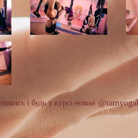
@ramyoga
пишись і будь у курсі новин