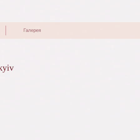
Галерея
kyiv