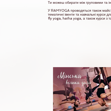
Ти можеш обирати між груповими та і
⠀
У RAMYOGA проводяться також майст
тематичні івенти та навчальні курси дл
fly yoga, hatha yoga, а також курси з 