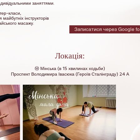
ндивідуальними заняттями.
ер-класи,
я майбутніх інструкторів
тайського масажу.
Записатися через Google f
Локація:
Ⓜ️ Мінська (в 15 хвилинах ходьби)
Проспект Володимира Івасюка (Героїв Сталінграду) 24 А