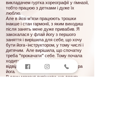
викладачем гуртка хореографії у гімназії,
тобто працюю з детками і дуже їх
люблю.
Але в йозі м'язи працюють трошки
інакше і стан гармонії, з яким виходиш
після занять мене дуже привабив. Я
закохалася у флай йогу з першого
заняття і вирішила для себе, що хочу
бути йога-інструктором, у тому числі і
дитячим. Але вирішила, що спочатку
треба "прокачати" себе. Тому почала
ходити на різні йога фестивалі,
відвідувала семінари в студії Ишвара
йога.
В один момент вирішили, що досить
чекати, треба діяти!
Тому у жовтні 2020 року закінчила курс
інструкторів з флай йоги в студії
RamYoga
і тепер запрошую усіх бажаючих
приєднатися до цього дивовижного
польоту,
до свідомості в гамаках!
У 2021 році закінчила курс інструкторів
з хатха йоги у RamYoga, буду рада