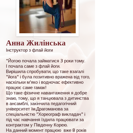
Анна Жилінська
Інструктор з флай йоги
"Йогою почала займатися 3 роки тому.
І почала саме з флай йоги.
Вирішила спробувати, що таке взагалі
"йога" і була позитивно вражена від того,
наскільки м'яко і водночас ефективно
працює саме гамак!
Що таке фізичне навантаження я добре
знаю, тому, що я танцювала з дитинства
в ансамблі, закінчила педагогічний
університет їм.Драгоманова за
спеціальністю "Хореограф викладач" і
під час навчання їздила працювати за
контрактом у Південну Корею.
На данний момент працюю вже 8 років