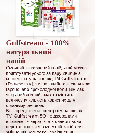
Gulfstream - 100%
натуральний
напій
Смачний та корисний напій, який можна
приготувати усього за пару хвилин з
концентрату напою від ТМ Gulfstream
(Гольфстрім), змішавши його зі склянкою
гарячої або прохолодної води. Він має
яскравий ягідний смак та містить
величезну кількість корисних для
організму речовин.
Всі інгредієнти концентрату напою від
ТМ Gulfstream 50 г є джерелами
вітамінів і мінералів, а в синергії вони
перетворюються в могутній засіб для
зміцнення імунітету і поліпшення