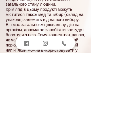
загального стану людини.
Крім ягід в цьому продукті можуть
міститися також мед та імбир (склад на
упаковці залежить від вашого вибору.
Він має загальнозміцнювальну дію на
організм, допомагає запобігати застуду і
боротися з нею. Тому концентрат напою,
як чай незамінний в осінньо-зимовий
період. Також це чудовий та смачний
напій, який можна використовувати у
спеку для освіжаючого та тонізуючого
ефекту у якості лимонаду.
Вартість: 30грн
Наявність у студіях на м.Мінська та
м.Арсенальна
Упаковка: Дой-пак
Вид: Концентрат
Вага: 50г
Бренд: Gulfstream
Виробник: Україна
Магазин